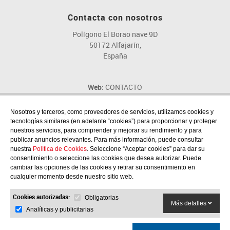
Contacta con nosotros
Polígono El Borao nave 9D
50172 Alfajarín,
España
Web
: CONTACTO
Email
: fig@fig.es
Teléfono
: 976 107 046
Nosotros y terceros, como proveedores de servicios, utilizamos cookies y
tecnologías similares (en adelante “cookies”) para proporcionar y proteger
nuestros servicios, para comprender y mejorar su rendimiento y para
publicar anuncios relevantes. Para más información, puede consultar
nuestra
Política de Cookies
. Seleccione “Aceptar cookies” para dar su
consentimiento o seleccione las cookies que desea autorizar. Puede
Síguenos en las redes sociales
cambiar las opciones de las cookies y retirar su consentimiento en
cualquier momento desde nuestro sitio web.
Cookies autorizadas:
Obligatorias
Más detalles
Analíticas y publicitarias