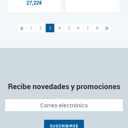
27,22€
«
»
1
2
3
4
5
6
7
8
Recibe novedades y promociones