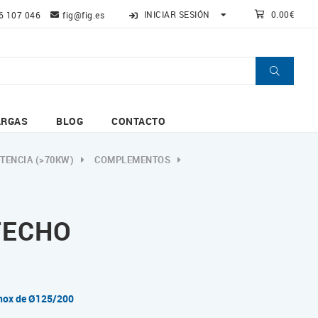
INICIAR SESIÓN
0.00€
6 107 046
fig@fig.es
ARGAS
BLOG
CONTACTO
TENCIA (>70KW)
COMPLEMENTOS
TECHO
Inox de Ø125/200