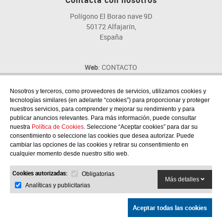
Polígono El Borao nave 9D
50172 Alfajarín,
España
Web
: CONTACTO
Email
: fig@fig.es
Teléfono
: 976 107 046
Nosotros y terceros, como proveedores de servicios, utilizamos cookies y
tecnologías similares (en adelante “cookies”) para proporcionar y proteger
nuestros servicios, para comprender y mejorar su rendimiento y para
publicar anuncios relevantes. Para más información, puede consultar
nuestra
Política de Cookies
. Seleccione “Aceptar cookies” para dar su
consentimiento o seleccione las cookies que desea autorizar. Puede
Síguenos en las redes sociales
cambiar las opciones de las cookies y retirar su consentimiento en
cualquier momento desde nuestro sitio web.
Cookies autorizadas:
Obligatorias
Más detalles
Analíticas y publicitarias
Aceptar todas las cookies
© 2026 - FIG S.L.
POLÍTICA DE PRIVACIDAD
POLÍTICA DE