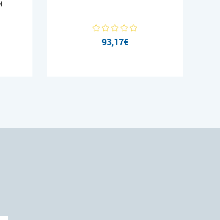
H
93,17€