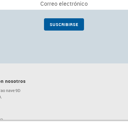
on nosotros
rao nave 9D
,
TO
.es