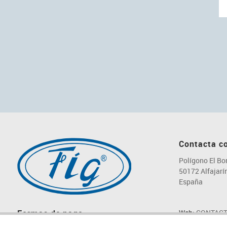
Contacta c
Polígono El Bo
50172 Alfajarín
España
Web
: CONTAC
Formas de pago
Email
: fig@fig