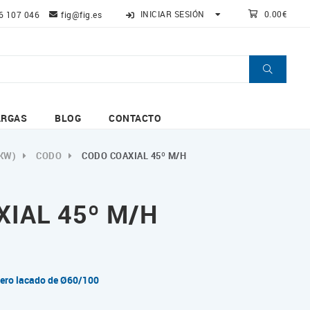
INICIAR SESIÓN
0.00€
6 107 046
fig@fig.es
ARGAS
BLOG
CONTACTO
KW)
CODO
CODO COAXIAL 45º M/H
IAL 45º M/H
ero lacado de Ø60/100