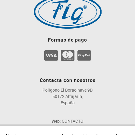
Formas de pago
Contacta con nosotros
Polígono El Borao nave 9D
50172 Alfajarín,
España
Web
: CONTACTO
Email
: fig@fig.es
Teléfono
: 976 107 046