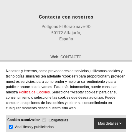
Contacta con nosotros
Polígono El Borao nave 9D
50172 Alfajarín,
España
Web
: CONTACTO
Email
: fig@fig.es
Teléfono
: 976 107 046
Nosotros y terceros, como proveedores de servicios, utilizamos cookies y
tecnologías similares (en adelante “cookies”) para proporcionar y proteger
nuestros servicios, para comprender y mejorar su rendimiento y para
publicar anuncios relevantes. Para más información, puede consultar
nuestra
Política de Cookies
. Seleccione “Aceptar cookies” para dar su
consentimiento o seleccione las cookies que desea autorizar. Puede
Síguenos en las redes sociales
cambiar las opciones de las cookies y retirar su consentimiento en
cualquier momento desde nuestro sitio web.
Cookies autorizadas:
Obligatorias
Más detalles
Analíticas y publicitarias