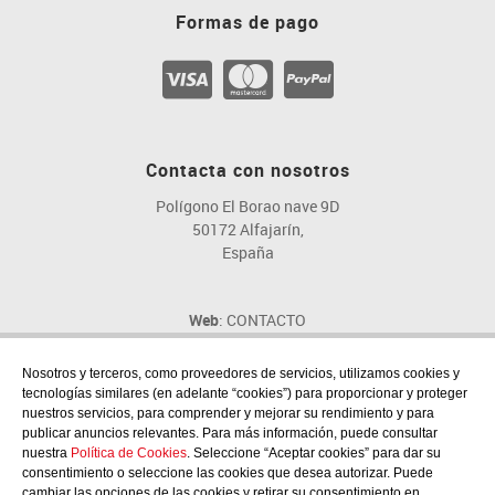
Formas de pago
Contacta con nosotros
Polígono El Borao nave 9D
50172 Alfajarín,
España
Web
: CONTACTO
Email
: fig@fig.es
Teléfono
: 976 107 046
Nosotros y terceros, como proveedores de servicios, utilizamos cookies y
tecnologías similares (en adelante “cookies”) para proporcionar y proteger
nuestros servicios, para comprender y mejorar su rendimiento y para
publicar anuncios relevantes. Para más información, puede consultar
nuestra
Política de Cookies
. Seleccione “Aceptar cookies” para dar su
consentimiento o seleccione las cookies que desea autorizar. Puede
Síguenos en las redes sociales
cambiar las opciones de las cookies y retirar su consentimiento en