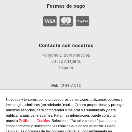
Formas de pago
Contacta con nosotros
Polígono El Borao nave 9D
50172 Alfajarín,
España
Web
: CONTACTO
Email
: fig@fig.es
Teléfono
: 976 107 046
Nosotros y terceros, como proveedores de servicios, utilizamos cookies y
tecnologías similares (en adelante “cookies”) para proporcionar y proteger
nuestros servicios, para comprender y mejorar su rendimiento y para
publicar anuncios relevantes. Para más información, puede consultar
nuestra
Política de Cookies
. Seleccione “Aceptar cookies” para dar su
consentimiento o seleccione las cookies que desea autorizar. Puede
Síguenos en las redes sociales
cambiar las opciones de las cookies y retirar su consentimiento en